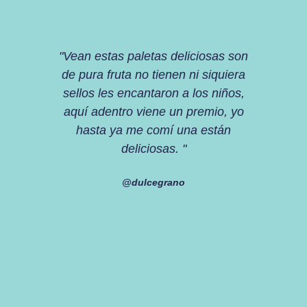
"Vean estas paletas deliciosas son
"fui a W
de pura fruta no tienen ni siquiera
encontré e
sellos les encantaron a los niños,
fruta na
aquí adentro viene un premio, yo
añadido
hasta ya me comí una están
que tien
deliciosas. "
pueden 
estas s
@dulcegrano
vean est
verdad l
hay de 
pueden e
lo que les